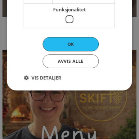
Funksjonalitet
OK
AVVIS ALLE
VIS DETALJER
Strengt nødvendig
Ytelse
Markedsføring
Funksjonalitet
Strengt nødvendige informasjonskapsler tillater
kjernefunksjoner på nettstedet, som
brukerinnlogging og kontoadministrasjon.
Nettstedet kan ikke brukes riktig uten strengt