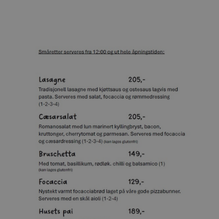
_ga
_cfuvid
.elfsight.com
Sesjon
ph_phc_GtkXBKn0eI1mW0WoZMvZLUmgFVhNE20eKkBu9U5Bdic_po