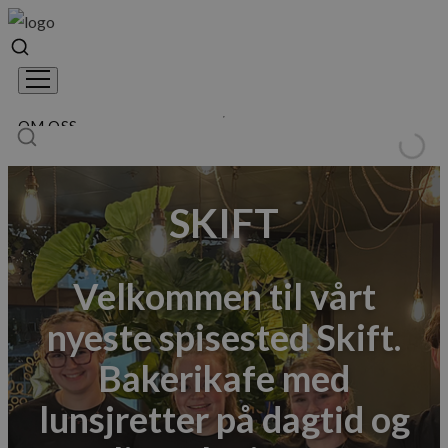
OM OSS
VÅRE SPISESTEDER
Våre bakeriutsalg
SKIFT
Tur Kafé
Skift
LEDIGE STILLINGER
Velkommen til vårt
PROFFKUNDER
KONTAKT OSS
nyeste spisested Skift.
NETTBUTIKK
Bakerikafe med
lunsjretter på dagtid og
Handlekurv
0