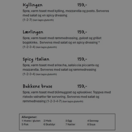
Lagringserklæring
Navn
ph_phc_GtkXBKn0eI1mW0WoZMvZLUmgFVhNE20eKkBu9U5Bdic_po
ph_phc_GtkXBKn0eI1mW0WoZMvZLUmgFVhNE20eKkBu9U5Bdic_pri
test
ph_phc_GtkXBKn0eI1mW0WoZMvZLUmgFVhNE20eKkBu9U5Bdic_po
cie-session-api-key
cie-cart-key
google_auto_fc_cmp_setting
Navn
Forsørger
/
Domene
Utløpsdato
elfsight_viewed_recently
Elfsight
10
Navn
core.service.elfsight.com
sekunder