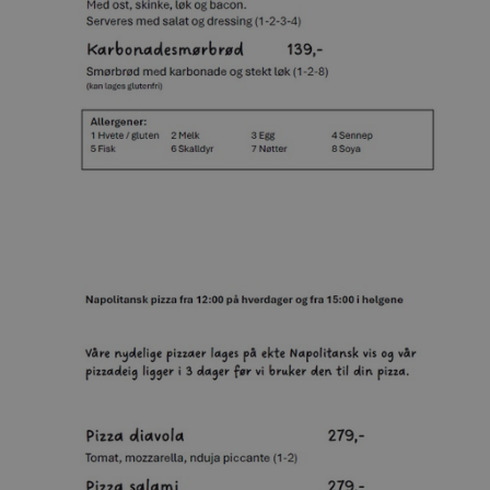
_ga_MPSGJSVYG9