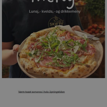
nødvendige informasjonskapsler.
Navn
Forsørger
/
Domene
Utløpsdat
sessionid_www.bodobakeri.no
www.bodobakeri.no
2 dager
CookieScriptConsent
1 år
CookieScript
Googles
www.bodobakeri.no
personvernregler